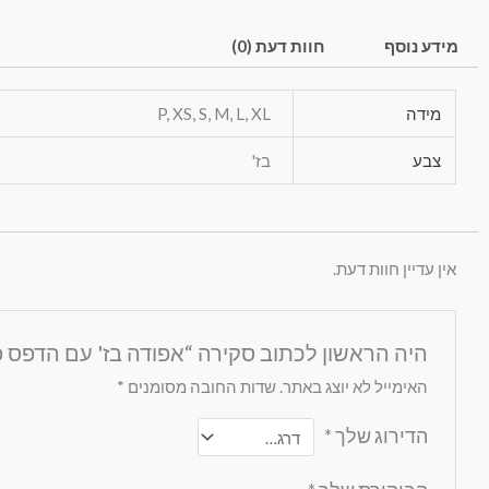
מידע נוסף
חוות דעת (0)
מידה
P, XS, S, M, L, XL
צבע
בז'
אין עדיין חוות דעת.
היה הראשון לכתוב סקירה “אפודה בז' עם הדפס פ
האימייל לא יוצג באתר.
שדות החובה מסומנים
*
הדירוג שלך
*