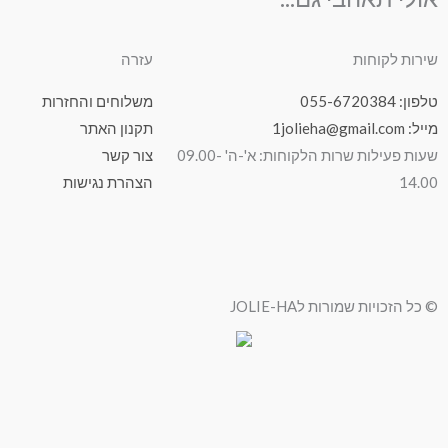
שירות לקוחות
עזרה
טלפון: 055-6720384
משלוחים והחזרות
מייל: 1jolieha@gmail.com
תקנון האתר
שעות פעילות שרות הלקוחות: א'-ה' 09.00-
צור קשר
14.00
הצהרת נגישות
© כל הזכויות שמורות לJOLIE-HA