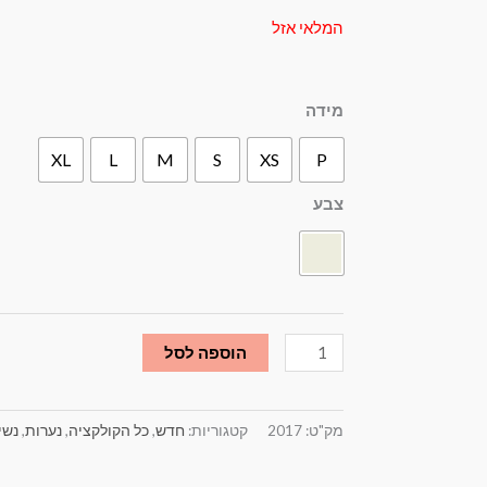
היה:
המלאי אזל
₪319.00.
כמות
מידה
של
XL
L
M
S
XS
P
אפודה
בז'
צבע
עם
הדפס
פרח
ירוק
הוספה לסל
מק"ט:
2017
קטגוריות:
חדש
,
כל הקולקציה
,
נערות
,
נשי