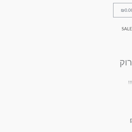
₪
0.0
עגלת
קניות
SALE
רוק
!
המחיר
הנוכחי