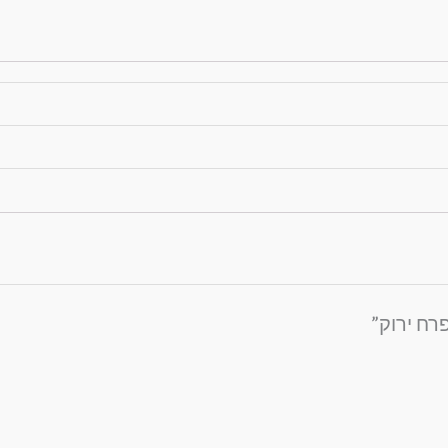
רח ירוק”