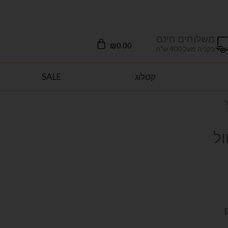
משלוחים חינם
עגלת
₪
0.00
בקניה מעל 400 ש"ח
קניות
קטלוג
SALE
ל
ול
המחיר
הנוכחי