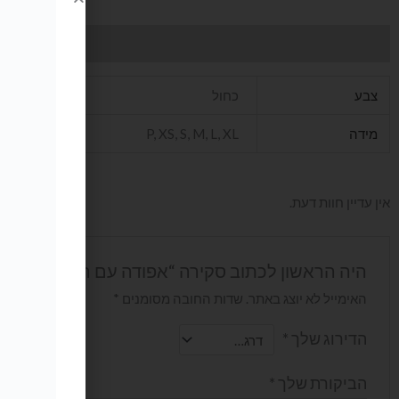
מידע נוסף
חוות דעת (0)
צבע
כחול
מידה
P, XS, S, M, L, XL
אין עדיין חוות דעת.
היה הראשון לכתוב סקירה “אפודה עם רוכסן במותן 
האימייל לא יוצג באתר.
שדות החובה מסומנים
*
הדירוג שלך
*
הביקורת שלך
*