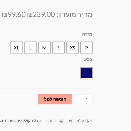
המחיר
ה
מחיר מועדון:
239.00
₪
99.60
₪
המקורי
ה
היה:
ה
כמות
מידה
.
₪239.00.
של
XL
L
M
S
XS
P
חולצת
גולף
צבע
קטיפה
כחול/אפור
הוספה לסל
מק"ט:
לא ידוע
קטגוריות:
sale
,
כל הקולקציה
,
נערות
,
נש