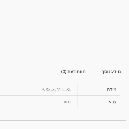
מידע נוסף
חוות דעת (0)
מידה
P, XS, S, M, L, XL
צבע
כחול