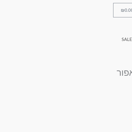
₪
0.0
עגלת
קניות
SALE
פור