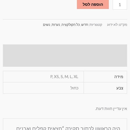
הוספה לסל
מק"ט:
לא ידוע
קטגוריות:
חדש
,
כל הקולקציה
,
נערות
,
נשים
מידע נוסף
חוות דעת (0)
מידה
P, XS, S, M, L, XL
צבע
כחול
אין עדיין חוות דעת.
היה הראשון לכתוב סקירה “חצאית קפלים ואבנים