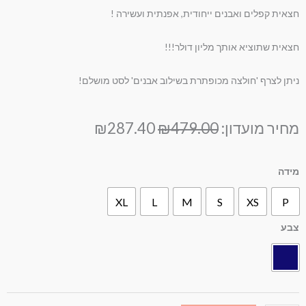
חצאית קפלים ואבנים ייחודית, אפנתית ועשירה !
חצאית שתוציא אותך מליון דולר!!!
ניתן לצרף 'חולצה מכופתרת בשילוב אבנים' לסט מושלם!
המחיר
המחיר
מחיר מועדון:
479.00
₪
287.40
₪
המקורי
הנוכחי
היה:
הוא:
מות
מידה
₪287.40.
₪479.00.
ל
XL
L
M
S
XS
P
צאית
פלים
צבע
אבנים
חול
היר