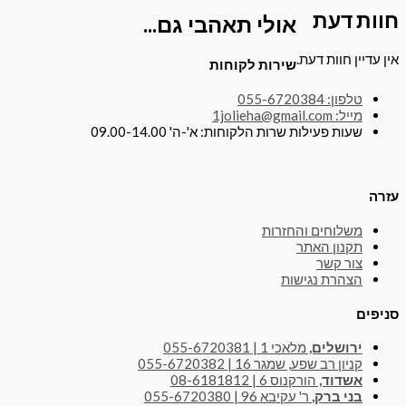
חוות דעת
אולי תאהבי גם...
אין עדיין חוות דעת.
שירות לקוחות
טלפון: 055-6720384
מייל: 1jolieha@gmail.com
שעות פעילות שרות הלקוחות: א'-ה' 09.00-14.00
עזרה
משלוחים והחזרות
תקנון האתר
צור קשר
הצהרת נגישות
סניפים
ירושלים,
מלאכי 1 | 055-6720381
קניון רב שפע, שמגר 16 | 055-6720382
אשדוד,
הורקנוס 6 | 08-6181812
בני ברק,
ר' עקיבא 96 | 055-6720380