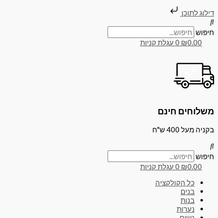
דילוג
כמות
טווח
המחיר
של
לתוכן
דילוג לתוכן
המקורי
מחירים:
סט
עם
חיפוש
היה:
ריקמה
0.00
₪
0
עגלת קניות
מסביב
עד
319.00
ירוק
–
מחירים:
משלוחים חינם
עד
בקניה מעל 400 ש"ח
חיפוש
0.00
₪
0
עגלת קניות
כל הקולקציה
בנים
בנות
נערות
נשים