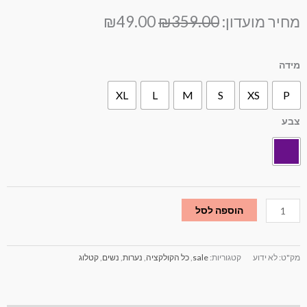
המחיר
המחיר
מחיר מועדון:
359.00
₪
49.00
₪
המקורי
הנוכחי
היה:
הוא:
מות
מידה
₪49.00.
₪359.00.
ל
XL
L
M
S
XS
P
ריג
ורים
צבע
רקמת
רחים
גול
הוספה לסל
מק"ט:
לא ידוע
קטגוריות:
sale
,
כל הקולקציה
,
נערות
,
נשים
,
קטלוג