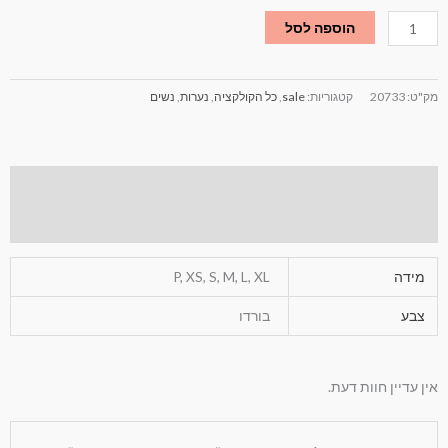
הוספה לסל
מק"ט:
20733
קטגוריות:
sale
,
כל הקולקציה
,
נערות
,
נשים
מידע נוסף
חוות דעת (0)
מידה
P, XS, S, M, L, XL
צבע
בורדו
אין עדיין חוות דעת.