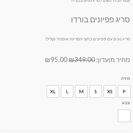
עמוד הבית
/
נשים
/ סריג פפיונים בורדו
סריג פפיונים בורדו
סריג נעים עם פפיונים בתוך הסריגה אופנתי וקליל!
המחיר
המחיר
מחיר מועדון:
349.00
₪
95.00
₪
המקורי
הנוכחי
היה:
הוא:
מות
מידה
₪95.00.
₪349.00.
ל
XL
L
M
S
XS
P
ריג
פיונים
צבע
ורדו