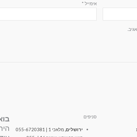
אימייל
*
גיב.
סניפים
בוא
היר
ירושלים,
מלאכי 1 | 055-6720381