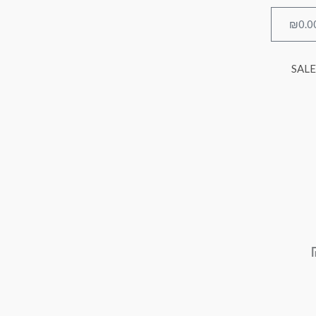
₪
0.0
עגלת
קניות
SALE
המחיר
הנוכחי
הוא:
₪335.00.