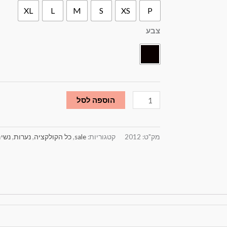
XL
L
M
S
XS
P
סרפן
וחגורת
צבע
בד
שחור
הוספה לסל
מק"ט:
2012
קטגוריות:
sale
,
כל הקולקציה
,
נערות
,
נשי