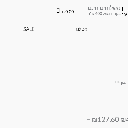
משלוחים חינם
עגלת
₪
0.00
בקניה מעל 400 ש"ח
קניות
קטלוג
SALE
גוף!!!
טווח
המחיר
–
₪
127.60
₪
המקורי
מחירים: