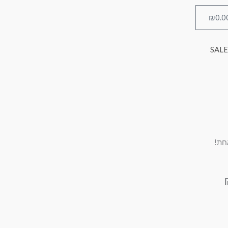
₪
0.0
עגלת
קניות
SALE
חת!
המחיר
הנוכחי
הוא:
₪281.40.