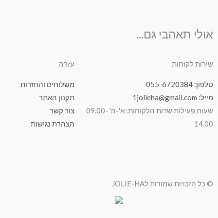
אולי תאהבי גם...
שירות לקוחות
עזרה
טלפון: 055-6720384
משלוחים והחזרות
מייל: 1jolieha@gmail.com
תקנון האתר
שעות פעילות שרות הלקוחות: א'-ה' 09.00-
צור קשר
14.00
הצהרת נגישות
© כל הזכויות שמורות לJOLIE-HA