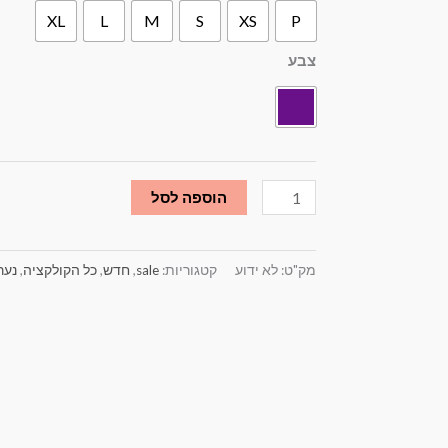
XL
L
M
S
XS
P
סרפן
עם
צבע
כפתורים
סגול
הוספה לסל
מק"ט:
לא ידוע
קטגוריות:
sale
,
חדש
,
כל הקולקציה
,
נער