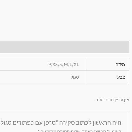
מידע נוסף
חוות דעת (0)
מידה
P, XS, S, M, L, XL
צבע
סגול
אין עדיין חוות דעת.
היה הראשון לכתוב סקירה “סרפן עם כפתורים סגול”
האימייל לא יוצג באתר.
שדות החובה מסומנים
*