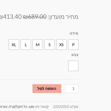
המחיר
מחיר מועדון:
689.00
₪
413.40
₪
המקורי
היה:
כמות
מידה
₪689.00.
של
XL
L
M
S
XS
P
סרפן
פליסה
צבע
וחולצה
בז'
עם
הדפס
כחול
הוספה לסל
מק"ט:
22222010
קטגוריות:
sale
,
כל הקולקציה
,
נערות