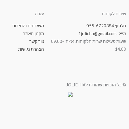
שירות לקוחות
עזרה
טלפון: 055-6720384
משלוחים והחזרות
מייל: 1jolieha@gmail.com
תקנון האתר
שעות פעילות שרות הלקוחות: א'-ה' 09.00-
צור קשר
14.00
הצהרת נגישות
© כל הזכויות שמורות לJOLIE-HA