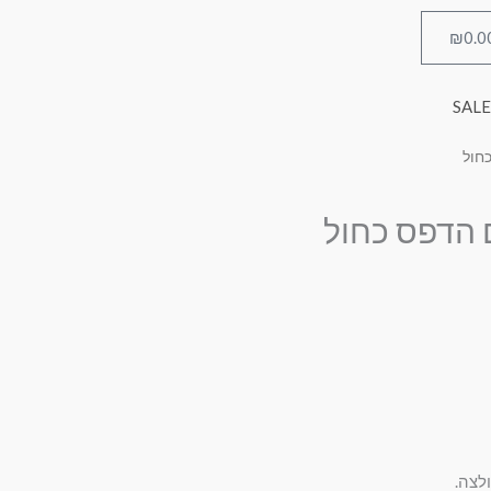
₪
0.0
עגלת
קניות
SALE
כחול
ם הדפס כחול
לצה.