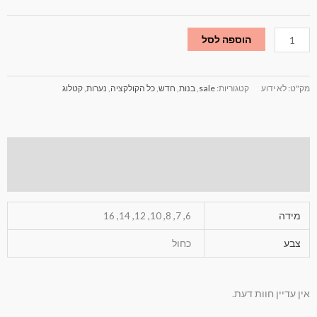
הוספה לסל
מק"ט:
לא ידוע
קטגוריות:
sale
,
בנות
,
חדש
,
כל הקולקציה
,
נערות
,
קטלוג
מידע נוסף
חוות דעת (0)
מידה
6, 7, 8, 10, 12, 14, 16
צבע
כחול
אין עדיין חוות דעת.